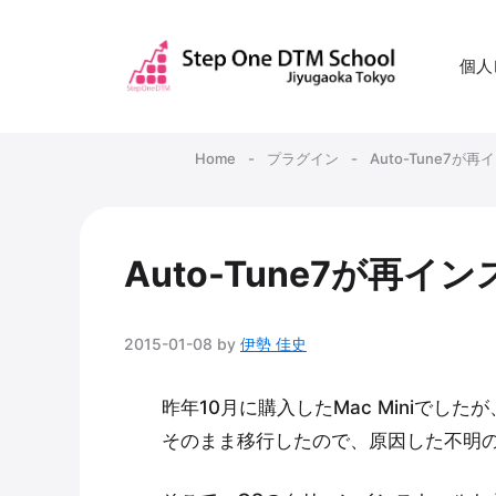
コ
ン
個人
テ
ン
ツ
Home
-
プラグイン
-
Auto-Tune7
へ
ス
キ
Auto-Tune7が再
ッ
プ
2015-01-08
by
伊勢 佳史
昨年10月に購入したMac Miniでしたが、
そのまま移行したので、原因した不明