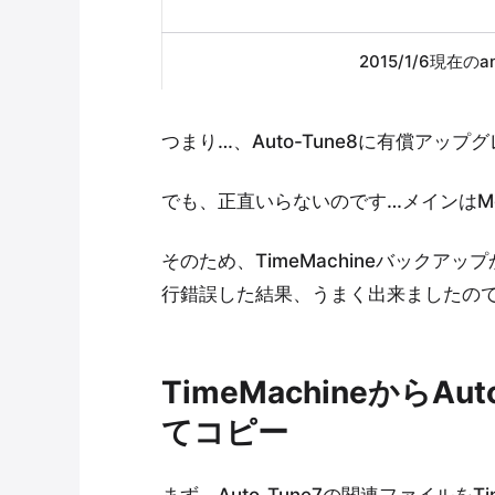
2015/1/6現在
つまり…、Auto-Tune8に有償アッ
でも、正直いらないのです…メインはMe
そのため、TimeMachineバックアッ
行錯誤した結果、うまく出来ましたの
TimeMachineからA
てコピー