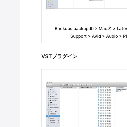
Backups.backupdb > Mac名 > Late
Support > Avid > Audio > P
VSTプラグイン