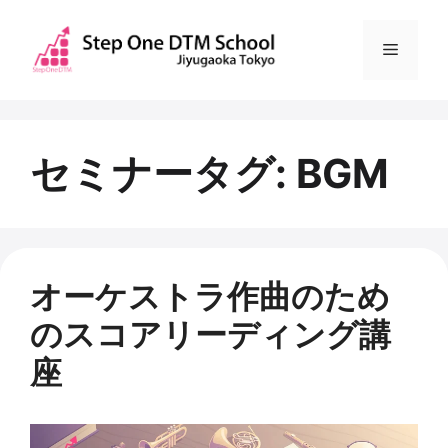
コ
ン
メ
テ
ン
ニ
ツ
へ
セミナータグ:
BGM
ュ
ス
キ
ー
ッ
プ
オーケストラ作曲のため
のスコアリーディング講
座