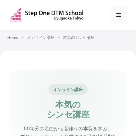
コ
ン
メ
テ
ン
ニ
ツ
Home
-
オンライン講座
-
本気のシンセ講座
へ
ュ
ス
キ
ー
ッ
プ
オンライン講座
本気の
シンセ講座
50年分の名曲から音作りの本質を学ぶ。