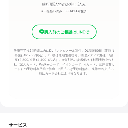
銀行振込でのお申し込み
※一括払いのみ・33%OFF対象外
購入前のご相談はLINEで
決済完了後24時間以内にDLリンクをメール送付。DL期限60日（期限後
再発行¥2,200/税込）。DL後は無期限視聴可。物理メディア郵送：1講
座¥2,200/複数¥4,400（税込）。※分割払い参考価格は利用者数上位5
社（楽天カード、PayPayカード、イオンカード、dカード、三井住友カ
ード）の手数料率平均で算出。2回払いは手数料無料。実際のお支払い
額はカード会社により異なります。
サービス