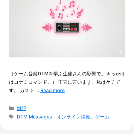
（ゲーム音楽DTMを学ぶ生徒さんの影響で。きっかけ
はコナミコマンド。） 正直に言います。私はケチで
す。 ガスト …
Read more
カ
雑記
テ
タ
DTM Messages
、
オンライン講座
、
ゲーム
ゴ
グ
リ