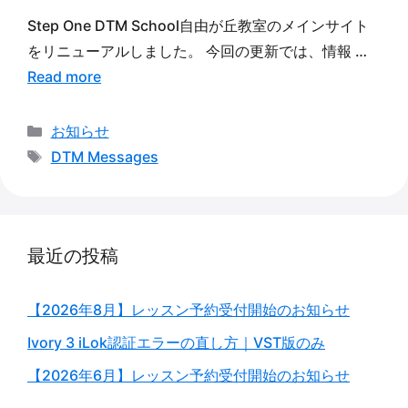
Step One DTM School自由が丘教室のメインサイト
をリニューアルしました。 今回の更新では、情報 …
Read more
カ
お知らせ
テ
タ
DTM Messages
ゴ
グ
リ
ー
最近の投稿
【2026年8月】レッスン予約受付開始のお知らせ
Ivory 3 iLok認証エラーの直し方｜VST版のみ
【2026年6月】レッスン予約受付開始のお知らせ