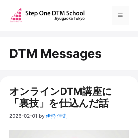
コ
ン
メ
テ
ン
ニ
ツ
へ
DTM Messages
ュ
ス
キ
ー
ッ
プ
オンラインDTM講座に
「裏技」を仕込んだ話
2026-02-01
by
伊勢 佳史